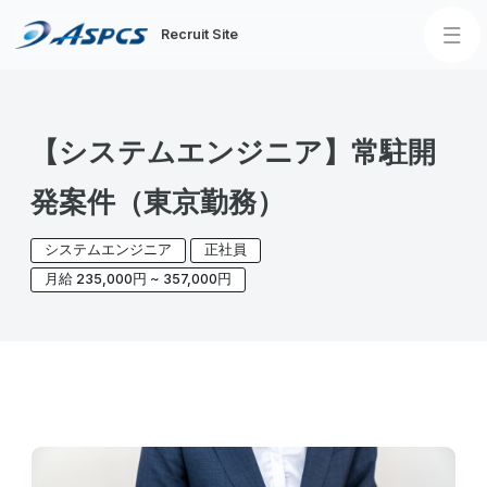
Recruit Site
Home
【システムエンジニア】常駐開
About us
発案件（東京勤務）
企業理念
求める人物像
社長メッセージ
会社概要
サービス内容
システムエンジニア
正社員
月給 235,000円 ~ 357,000円
Our Team
Our Culture
アスペックの魅力
教育研修制度
福利厚生
社内イベント
記念行事