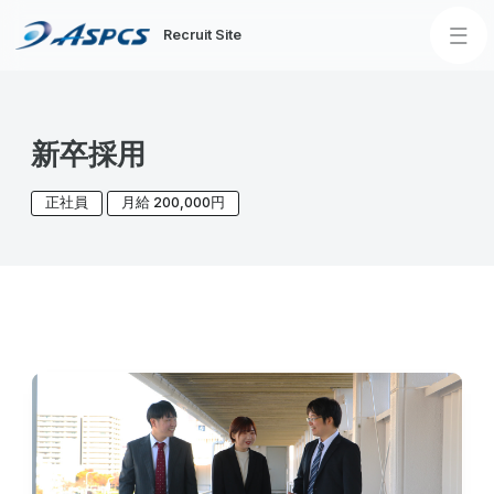
Recruit Site
Home
新卒採用
About us
正社員
月給 200,000円
企業理念
求める人物像
社長メッセージ
会社概要
サービス内容
Our Team
Our Culture
アスペックの魅力
教育研修制度
福利厚生
社内イベント
記念行事